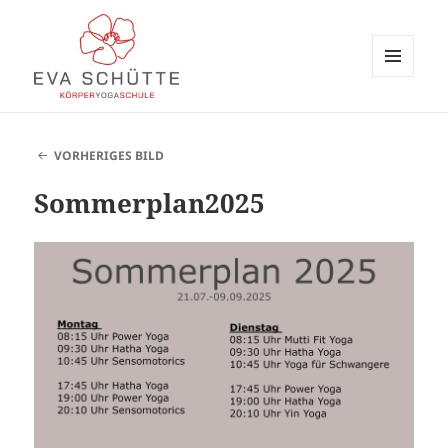
MENÜ
UND
evaschuette.de
WIDGETS
VORHERIGES BILD
Sommerplan2025