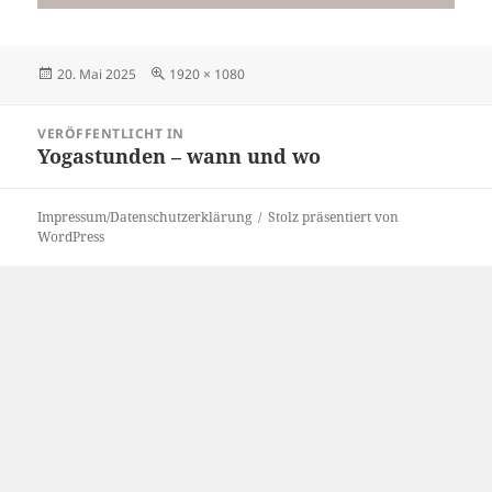
Veröffentlicht
Originalgröße
20. Mai 2025
1920 × 1080
am
Beitrags-
VERÖFFENTLICHT IN
Navigation
Yogastunden – wann und wo
Impressum/Datenschutzerklärung
Stolz präsentiert von
WordPress